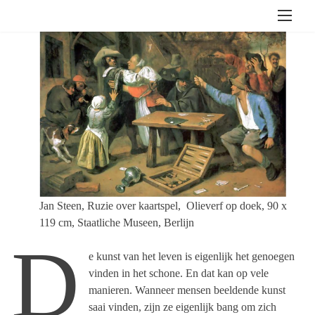
S
k
i
p
t
o
c
o
n
t
e
n
Jan Steen, Ruzie over kaartspel, Olieverf op doek, 90 x
t
119 cm, Staatliche Museen, Berlijn
D
e kunst van het leven is eigenlijk het genoegen
vinden in het schone. En dat kan op vele
manieren. Wanneer mensen beeldende kunst
saai vinden, zijn ze eigenlijk bang om zich